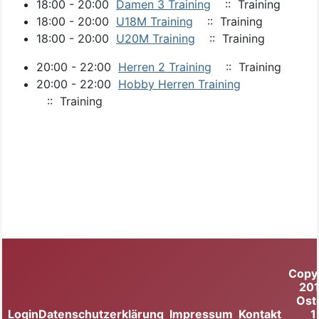
18:00 - 20:00
Damen 3 Training
:: Training
18:00 - 20:00
U18M Training
:: Training
18:00 - 20:00
U20M Training
:: Training
20:00 - 22:00
Herren 2 Training
:: Training
20:00 - 22:00
Hobby Herren Training
:: Training
Copy
20
Ost
Login
Datenschutzerklärung
Impressum
Kontakt
1