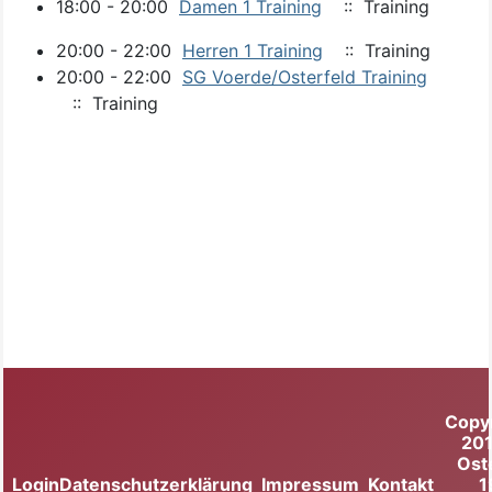
18:00 - 20:00
Damen 1 Training
:: Training
20:00 - 22:00
Herren 1 Training
:: Training
20:00 - 22:00
SG Voerde/Osterfeld Training
:: Training
Copy
20
Ost
Login
Datenschutzerklärung
Impressum
Kontakt
1