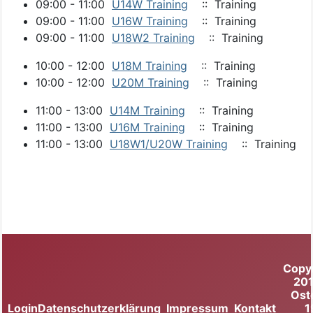
09:00 - 11:00
U14W Training
:: Training
09:00 - 11:00
U16W Training
:: Training
09:00 - 11:00
U18W2 Training
:: Training
10:00 - 12:00
U18M Training
:: Training
10:00 - 12:00
U20M Training
:: Training
11:00 - 13:00
U14M Training
:: Training
11:00 - 13:00
U16M Training
:: Training
11:00 - 13:00
U18W1/U20W Training
:: Training
Copy
20
Ost
Login
Datenschutzerklärung
Impressum
Kontakt
1