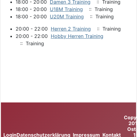
18:00 - 20:00
Damen 3 Training
:: Training
18:00 - 20:00
U18M Training
:: Training
18:00 - 20:00
U20M Training
:: Training
20:00 - 22:00
Herren 2 Training
:: Training
20:00 - 22:00
Hobby Herren Training
:: Training
Copy
20
Ost
Login
Datenschutzerklärung
Impressum
Kontakt
1