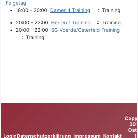
Folgetag
18:00 - 20:00
Damen 1 Training
:: Training
20:00 - 22:00
Herren 1 Training
:: Training
20:00 - 22:00
SG Voerde/Osterfeld Training
:: Training
Copy
20
Ost
Login
Datenschutzerklärung
Impressum
Kontakt
1