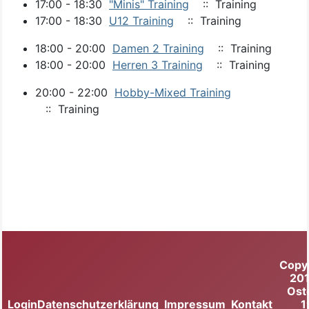
17:00 - 18:30
"Minis" Training
:: Training
17:00 - 18:30
U12 Training
:: Training
18:00 - 20:00
Damen 2 Training
:: Training
18:00 - 20:00
Herren 3 Training
:: Training
20:00 - 22:00
Hobby-Mixed Training
:: Training
Copy
20
Ost
Login
Datenschutzerklärung
Impressum
Kontakt
1