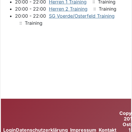
20:00 - 22:00
Herren 1 Training
:: Training
20:00 - 22:00
Herren 2 Training
:: Training
20:00 - 22:00
SG Voerde/Osterfeld Training
:: Training
Copy
20
Ost
Login
Datenschutzerklärung
Impressum
Kontakt
1