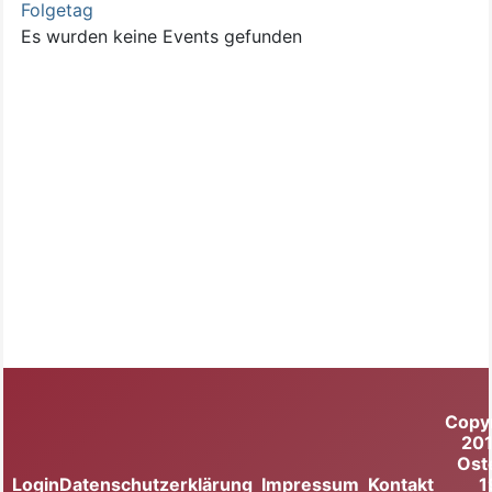
Folgetag
Es wurden keine Events gefunden
Copy
20
Ost
Login
Datenschutzerklärung
Impressum
Kontakt
1