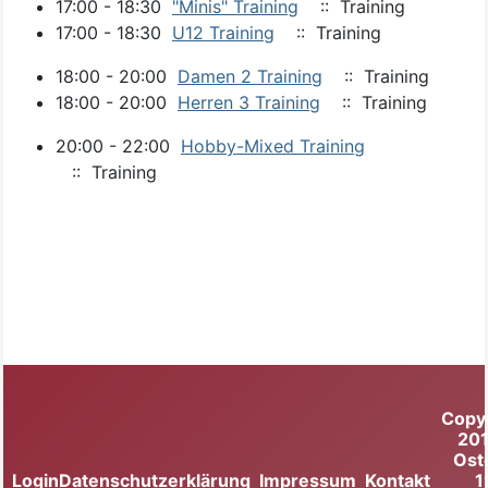
17:00 - 18:30
"Minis" Training
:: Training
17:00 - 18:30
U12 Training
:: Training
18:00 - 20:00
Damen 2 Training
:: Training
18:00 - 20:00
Herren 3 Training
:: Training
20:00 - 22:00
Hobby-Mixed Training
:: Training
Copy
20
Ost
Login
Datenschutzerklärung
Impressum
Kontakt
1