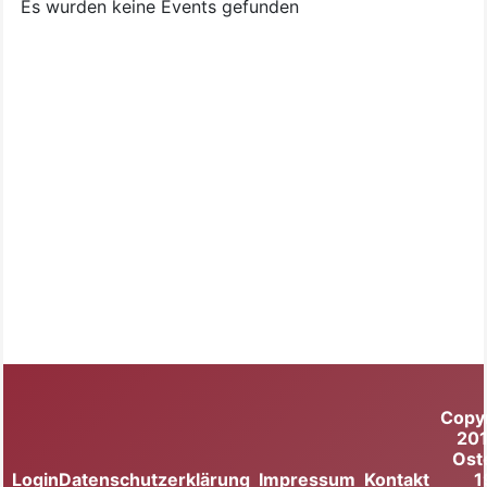
Es wurden keine Events gefunden
Copy
20
Ost
Login
Datenschutzerklärung
Impressum
Kontakt
1