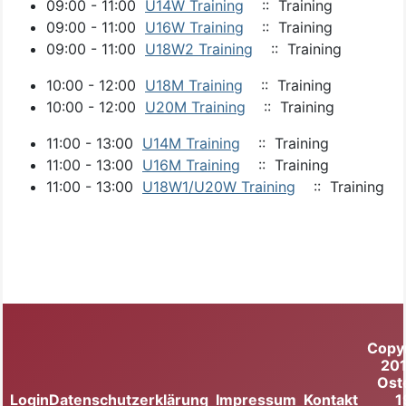
09:00 - 11:00
U14W Training
:: Training
09:00 - 11:00
U16W Training
:: Training
09:00 - 11:00
U18W2 Training
:: Training
10:00 - 12:00
U18M Training
:: Training
10:00 - 12:00
U20M Training
:: Training
11:00 - 13:00
U14M Training
:: Training
11:00 - 13:00
U16M Training
:: Training
11:00 - 13:00
U18W1/U20W Training
:: Training
Copy
20
Ost
Login
Datenschutzerklärung
Impressum
Kontakt
1