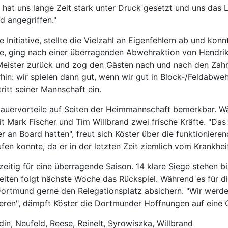
lt hat uns lange Zeit stark unter Druck gesetzt und uns da
d angegriffen."
nitiative, stellte die Vielzahl an Eigenfehlern ab und kon
e, ging nach einer überragenden Abwehraktion von Hendrik
Meister zurück und zog den Gästen nach und nach den Zahn
in: wir spielen dann gut, wenn wir gut in Block-/Feldabwehr
ritt seiner Mannschaft ein.
auervorteile auf Seiten der Heimmannschaft bemerkbar. Wä
it Mark Fischer und Tim Willbrand zwei frische Kräfte. "Das
er an Board hatten", freut sich Köster über die funktionieren
fen konnte, da er in der letzten Zeit ziemlich vom Krankhei
zeitig für eine überragende Saison. 14 klare Siege stehen b
ten folgt nächste Woche das Rückspiel. Während es für di
ortmund gerne den Relegationsplatz absichern. "Wir werden 
eren", dämpft Köster die Dortmunder Hoffnungen auf eine O
din, Neufeld, Reese, Reinelt, Syrowiszka, Willbrand