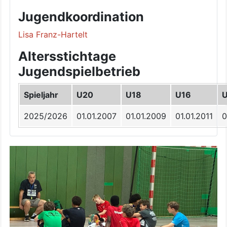
Jugendkoordination
Lisa Franz-Hartelt
Altersstichtage
Jugendspielbetrieb
Spieljahr
U20
U18
U16
2025/2026
01.01.2007
01.01.2009
01.01.2011
0