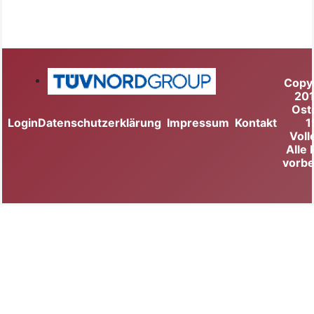
Copy
20
Ost
Login
Datenschutzerklärung
Impressum
Kontakt
1
Voll
Alle
vorbe