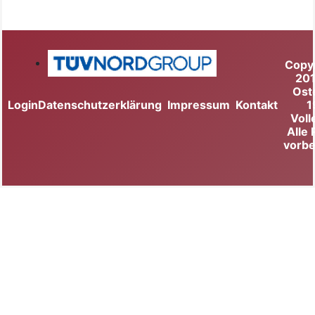
Copy
20
Ost
Login
Datenschutzerklärung
Impressum
Kontakt
1
Voll
Alle
vorbe