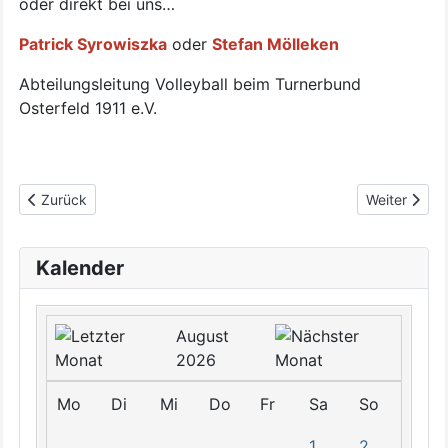
oder direkt bei uns…
Patrick Syrowiszka
oder
Stefan Mölleken
Abteilungsleitung Volleyball beim Turnerbund
Osterfeld 1911 e.V.
Vorheriger Beitrag: Beachvolleyball-Turnier-Serie 2025
Nächster Bei
Zurück
Weiter
Kalender
August
2026
Mo
Di
Mi
Do
Fr
Sa
So
1
2