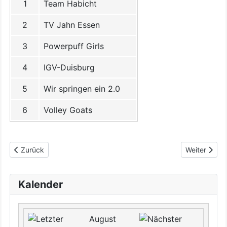
1
Team Habicht
2
TV Jahn Essen
3
Powerpuff Girls
4
IGV-Duisburg
5
Wir springen ein 2.0
6
Volley Goats
Vorheriger Beitrag: Ergebnisse Stauder-Cup 2026
Nächster Bei
Zurück
Weiter
Kalender
August