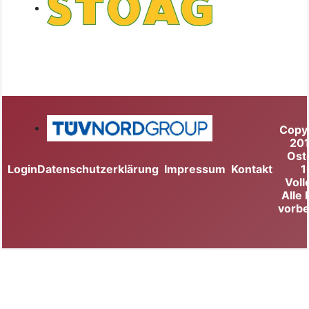
Copy
20
Ost
Login
Datenschutzerklärung
Impressum
Kontakt
1
Voll
Alle
vorbe