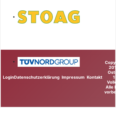
Copy
20
Ost
Login
Datenschutzerklärung
Impressum
Kontakt
1
Voll
Alle
vorbe