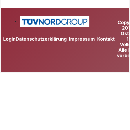
Copy
20
Ost
Login
Datenschutzerklärung
Impressum
Kontakt
1
Voll
Alle
vorbe