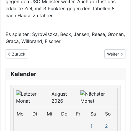
gegen den USC Münster weiter. Auch dort ist das
erklärte Ziel, mit 3 Punkten gegen den Tabellen 8.
nach Hause zu fahren.
Es spielten: Syrowiszka, Beck, Jansen, Reese, Gronen,
Graca, Willbrand, Fischer
Vorheriger Beitrag: Herren 1: Eine weitere Siegesserie?
Nächster Bei
Zurück
Weiter
Kalender
August
2026
Mo
Di
Mi
Do
Fr
Sa
So
1
2