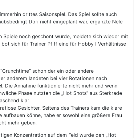
mmerhin drittes Saisonspiel. Das Spiel sollte auch
aubsbedingt Dori nicht eingeplant war, ergänzte Nele
en Spiele noch geschont wurde, meldete sich wieder mit
t sich für Trainer Pfiff eine für Hobby I Verhältnisse
r “Crunchtime” schon der ein oder andere
er anderem landeten bei vier Rotationen nach
el. Die Annahme funktionierte nicht mehr und wenn
Schwäche Phase nutzten die „Hot Shots“ aus Sterkrade
aschend klar.
atlose Gesichter. Seitens des Trainers kam die klare
he aufbauen könne, habe er sowohl eine größere Frau
icht mehr geben.
 nötigen Konzentration auf dem Feld wurde den „Hot