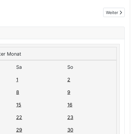
Nächster Beitr
Weiter
Sa
So
1
2
8
9
15
16
22
23
29
30