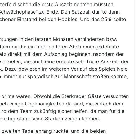
sterfeld schon die erste Auszeit nehmen mussten.
 “Schwächephase” zu Ende. Den Satzball durfte dann
chöner Einstand bei den Hobbies! Und das 25:9 sollte
chtungen in den letzten Monaten verhinderten bzw.
Erfahrung die ein oder anderen Abstimmungsdefizite
Satz direkt mit dem Aufschlag beginnen, nachdem der
 erzielen, die auch eine erneute sehr frühe Auszeit der
ck. Dazu bewiesen im weiteren Verlauf des Spieles Nele
en immer nur sporadisch zur Mannschaft stoßen konnte,
 prima waren. Obwohl die Sterkrader Gäste versuchten
och einige Ungenauigkeiten da sind, die einfach dem
ird dem Team zukünftig sicher helfen, da man für die
ieltag stabil seine Stärken zeigen können.
zweiten Tabellenrang rückte, und die beiden