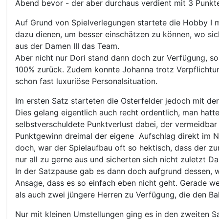
Abend bevor - der aber durchaus verdient mit 3 Punk
Auf Grund von Spielverlegungen startete die Hobby I mi
dazu dienen, um besser einschätzen zu können, wo sich 
aus der Damen III das Team.
Aber nicht nur Dori stand dann doch zur Verfügung, so
100% zurück. Zudem konnte Johanna trotz Verpflichtunge
schon fast luxuriöse Personalsituation.
Im ersten Satz starteten die Osterfelder jedoch mit de
Dies gelang eigentlich auch recht ordentlich, man hatt
selbstverschuldete Punktverlust dabei, der vermeidba
Punktgewinn dreimal der eigene Aufschlag direkt im N
doch, war der Spielaufbau oft so hektisch, dass der zu
nur all zu gerne aus und sicherten sich nicht zuletzt 
In der Satzpause gab es dann doch aufgrund dessen, wa
Ansage, dass es so einfach eben nicht geht. Gerade w
als auch zwei jüngere Herren zu Verfügung, die den Ba
Nur mit kleinen Umstellungen ging es in den zweiten Sa