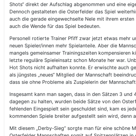
Shots“ direkt der Aufschlag abgenommen und eine eigen
Dennoch gestalteten die Osterfelder das Spiel weiterh
auch die gerade eingewechselte Nele mit ihrem ersten 
auch die Wende für das Spiel bedeuten.
Personell rotierte Trainer Pfiff zwar jetzt etwas meh
neuen Spieler/innen mehr Spielanteile. Aber die Manns
mangels gemeinsamer Trainingszeiten kompensieren kön
letzte reguläre Spieleinsatz schon Monate her war. Unb
Hot Shots nicht aufhalten konnte. Er erwischte auch g
als jüngstes „neues“ Mitglied der Mannschaft beeindr
dass sie ohne Probleme als Zuspielerin der Mannschaf
Insgesamt kann man sagen, dass in den Sätzen 3 und 4
dagegen zu halten, wurden beide Sätze von den Osterfe
fehlenden Eingespielt sein geschuldet sind, kam es je
kommenden Spiele breiter aufgestellt sein wird, denn a
Mit diesem „Derby-Sieg“ sorgte man für eine schöne M
Osterfelder Mannschaften somit auf Spitzenplätzen in 