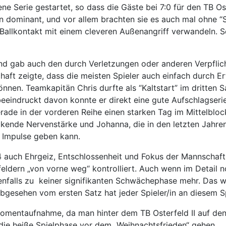
e Serie gestartet, so dass die Gäste bei 7:0 für den TB O
in dominant, und vor allem brachten sie es auch mal ohne
Ballkontakt mit einem cleveren Außenangriff verwandeln. S
r und gab auch den durch Verletzungen oder anderen Verpfli
chaft zeigte, dass die meisten Spieler auch einfach durch 
nen. Teamkapitän Chris durfte als “Kaltstart” im dritten 
eeindruckt davon konnte er direkt eine gute Aufschlagserie
erade in der vorderen Reihe einen starken Tag im Mittelblo
uckende Nervenstärke und Johanna, die in den letzten Jahr
t Impulse geben kann.
 auch Ehrgeiz, Entschlossenheit und Fokus der Mannschaft
ldern „von vorne weg“ kontrolliert. Auch wenn im Detail n
denfalls zu keiner signifikanten Schwächephase mehr. Das w
bgesehen vom ersten Satz hat jeder Spieler/in an diesem Sp
omentaufnahme, da man hinter dem TB Osterfeld II auf den 
die heiße Spielphase vor dem „Weihnachtsfrieden“ gehen.