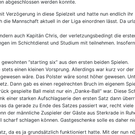
ten abgeschlossen werden konnte.
t Verzögerung in diese Spielzeit und hatte nun endlich ihr i
die Mannschaft aktuell in der Liga einordnen lässt. Da url
ndern auch Kapitän Chris, der verletzungsbedingt die erst
n im Schichtdienst und Studium mit teilnehmen. Insofern bo
r gewohnten “starting six” aus den ersten beiden Spielen.
e stets einen kleinen Vorsprung. Allerdings war kurz vor de
r gewesen wäre. Das Polster wäre sonst höher gewesen. Unt
etz. Dann gab es einen regelrechten Bruch im eigenem Spi
rück gespielte Ball meist nur ein „Danke-Ball“ war. Diese 
Dank einer starken Aufschlagserie den ersten Satz dann überr
s da gerade zu Ende des Satzes passiert war, recht viele r
enn der männliche Zuspieler der Gäste aus Sterkrade in Ru
ll scharf schlagen können. Gastgeschenke solle es daher n
tz, da es ja grundsätzlich funktioniert hatte. Mit der nun