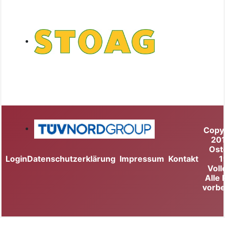
Copy
20
Ost
Login
Datenschutzerklärung
Impressum
Kontakt
1
Voll
Alle
vorbe