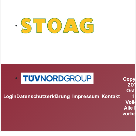
Copy
20
Ost
Login
Datenschutzerklärung
Impressum
Kontakt
1
Voll
Alle
vorbe