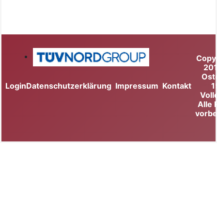
Copy
20
Ost
Login
Datenschutzerklärung
Impressum
Kontakt
1
Voll
Alle
vorbe