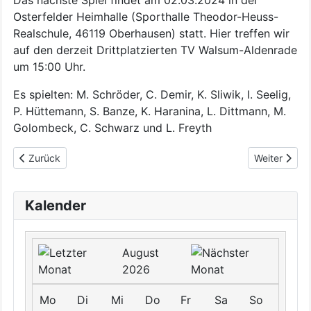
Osterfelder Heimhalle (Sporthalle Theodor-Heuss-
Realschule, 46119 Oberhausen) statt. Hier treffen wir
auf den derzeit Drittplatzierten TV Walsum-Aldenrade
um 15:00 Uhr.
Es spielten: M. Schröder, C. Demir, K. Sliwik, I. Seelig,
P. Hüttemann, S. Banze, K. Haranina, L. Dittmann, M.
Golombeck, C. Schwarz und L. Freyth
Vorheriger Beitrag: Weiterer Sieg für die Osterfelderinnen ge
Nächster Bei
Zurück
Weiter
Kalender
August
2026
Mo
Di
Mi
Do
Fr
Sa
So