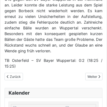
an. Leider konnte die starke Leistung aus dem Spiel
gegen Borbeck nicht wiederholt werden. Es kam
erneut zu vielen Unsicherheiten in der Aufstellung,
zudem stieg die Fehlerquote deutlich an. Zahlreiche
einfache Bälle wurden an Wuppertal verschenkt.
Besonders mit den konsequent gespielten kurzen
Bällen der Gäste hatte das Team große Probleme. Der
Rückstand wuchs schnell an, und der Glaube an eine
Wende ging früh verloren.
TB Osterfeld – SV Bayer Wuppertal: 0:2 (18:25 /
15:25)
Vorheriger Beitrag: Siegesserie der TBO Youngster geht auch ge
Nächster Bei
Zurück
Weiter
Kalender