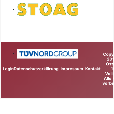
Copy
20
Ost
Login
Datenschutzerklärung
Impressum
Kontakt
1
Voll
Alle
vorbe