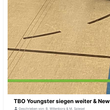
TBO Youngster siegen weiter & New
Geschrieben von:
B. Willenborg & M. Spiegel