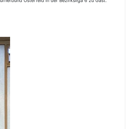
nerbund Osterfeld in der Bezirksliga 6 zu Gast.