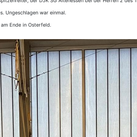
zenreiter, der DJK SG Altenessen bei der Herren 2 des Tur
es. Ungeschlagen war einmal.
g am Ende in Osterfeld.