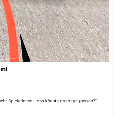
in!
ucht Spielerinnen - das könnte doch gut passen?“