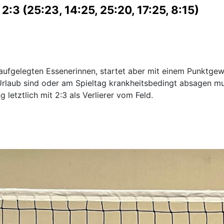
:3 (25:23, 14:25, 25:20, 17:25, 8:15)
 aufgelegten Essenerinnen, startet aber mit einem Punktge
Urlaub sind oder am Spieltag krankheitsbedingt absagen mus
letztlich mit 2:3 als Verlierer vom Feld.